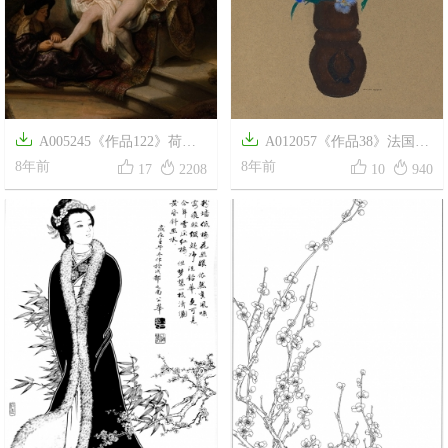


A005245《作品122》荷兰
A012057《作品38》法国画




画家伦勃朗高清作品
8年前
家奥蒂诺·雷东高清作品
8年前
17
2208
10
940