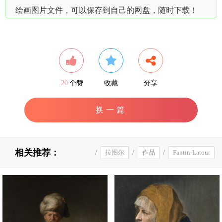
绘画图片文件，可以保存到自己的网盘，随时下载！
20
个赞
收藏
分享
换一篇
相关推荐：
/
拉图尔
/
作品
/
Fantin-Latour
/
画家
/
玫瑰花
/
法国
/
方丹
高清