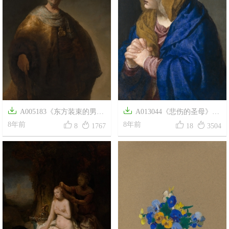


A005183《东方装束的男
A013044《悲伤的圣母》意




子》荷兰画家伦勃朗高清作品
8年前
大利画家提香·韦切利奥高清作
8年前
8
1767
18
3504
品