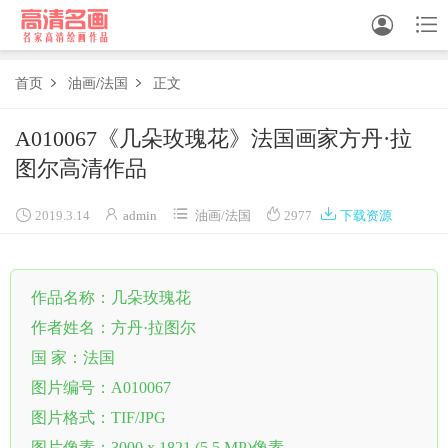


首页
油画
/
法国
正文


中国画
A010067《几朵玫瑰花》法国画家方丹·拉
图尔高清作品
油画





白描
2019.3.14
admin
油画
/
法国
2977
下载资源
素描
作品名称：几朵玫瑰花
书法
作者姓名：方丹·拉图尔
精选
国 家：法国
中国画家
图片编号：A010067
图片格式：TIF/JPG
西方画家
图片像素：3000 x 1821 (5.5 MP)像素