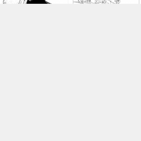


D001099《工笔白描仕女
《工笔白描梅花图-12》高




图-寒香》刘公华高清白描作品
8年前
清白描作品
8年前
17
2249
7
2731
评论
发表评论必须先登陆， 您可以
登陆
或者
注册新账号
!
中国画
油画
白描
素描
书法
精选
中国画
家
西方画家
版权所有 Copyright © 2018-2020 高清名画
该网站由
高清名画
运营