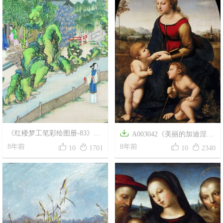

《红楼梦工笔彩绘图册-83》清
A003042《美丽的加迪涅
代孙温高清中国画作品




8年前
尔》意大利画家拉斐尔高清作
8年前
10
1701
10
2340
品