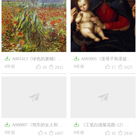


A001413《绿色的麦穗》荷
A003091《圣母子和圣徒》




兰画家文森特·梵高高清作品
8年前
意大利画家拉斐尔高清作品
8年前
10
2912
17
1625

《工笔白描菊花图-12》高


清白描作品
8年前
18
2910