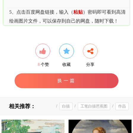
5、点击百度网盘链接，输入（
粘贴
）密码即可看到高清
绘画图片文件，可以保存到自己的网盘，随时下载！
8
个赞
收藏
分享
换一篇
相关推荐：
/
白描
/
工笔白描芭蕉图
/
作品
高清