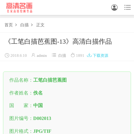


首页
白描
正文


中国画
《工笔白描芭蕉图-13》高清白描作品
油画





2018.6.10
admin
白描
1891
下载资源
白描
素描
作品名称：
工笔白描芭蕉图
书法
作者姓名：
佚名
精选
国 家：
中国
中国画家
图片编号：
D002013
西方画家
图片格式：
JPG/TIF