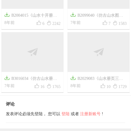


B2004015《山水十开册页
B2099040《仿古山水图册




七》清代画家查士标高清作品
8年前
页十》清代画家王原祁高清作
7年前
6
2242
7
1583
品


B3016034《仿古山水册页
B2029083《山水册页三》




一》明代画家董其昌高清作品
7年前
清代画家龚贤高清作品
8年前
16
1765
10
1729
评论
发表评论必须先登陆， 您可以
登陆
或者
注册新账号
!