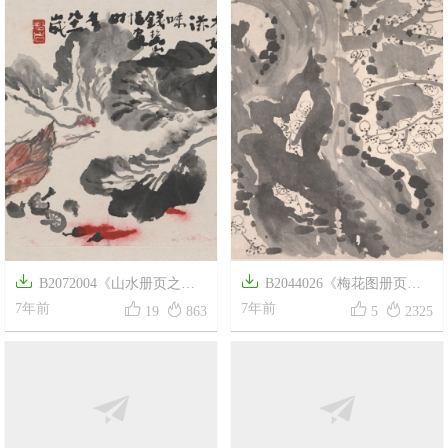


B2072004《山水册页之
B2044026《梅花图册页




四》清代画家钱松喦高清作品
7年前
六》清代画家金农高清作品
7年前
19
863
5
2325