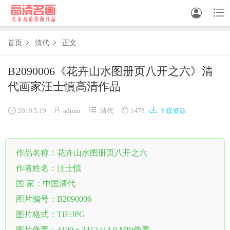


首页
清代
正文


中国画
B2090006《花卉山水图册页八开之六》清
代画家汪士慎高清作品
油画





白描
2019.5.19
admin
清代
1478
下载资源
素描
作品名称：花卉山水图册页八开之六
书法
作者姓名：汪士慎
精选
国 家：中国清代
中国画家
图片编号：B2090006
图片格式：TIF/JPG
西方画家
图片像素：4100 x 3412 (14.0 MP)像素