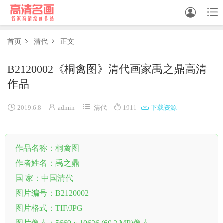


首页
清代
正文


中国画
B2120002《桐禽图》清代画家禹之鼎高清
作品
油画





白描
2019.6.8
admin
清代
1911
下载资源
素描
作品名称：桐禽图
书法
作者姓名：禹之鼎
精选
国 家：中国清代
中国画家
图片编号：B2120002
图片格式：TIF/JPG
西方画家
图片像素：5669 x 10626 (60.2 MP)像素