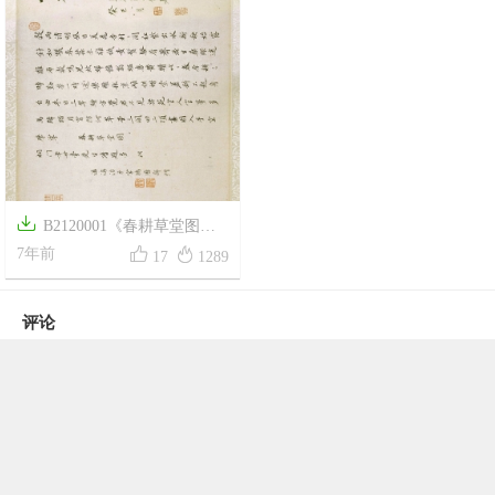

B2120001《春耕草堂图》


清代画家禹之鼎高清作品
7年前
17
1289
评论
发表评论必须先登陆， 您可以
登陆
或者
注册新账号
!