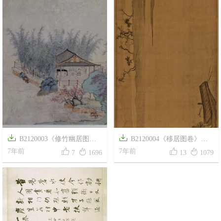


B2120003《修竹幽居图》
B2120004《移居图卷》清




清代画家禹之鼎高清作品
7年前
代画家禹之鼎高清作品
7年前
7
1696
13
1079