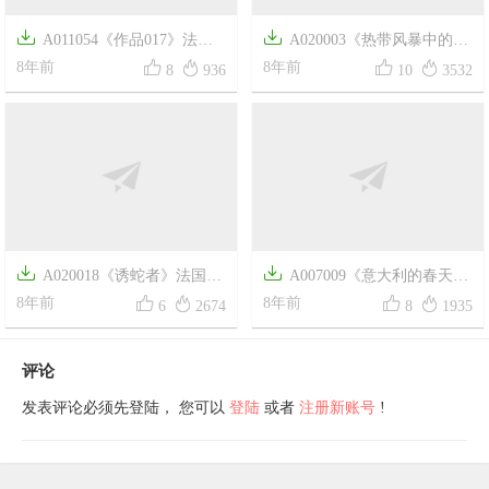

A020003《热带风暴中的老


虎》法国画家亨利·卢梭高清作
8年前
10
3532
品

A011054《作品017》法国


画家亨利·马蒂斯高清作品
8年前
8
936


A020018《诱蛇者》法国画
A007009《意大利的春天》




家亨利·卢梭高清作品
8年前
俄罗斯画家伊萨克·列维坦高清
8年前
6
2674
8
1935