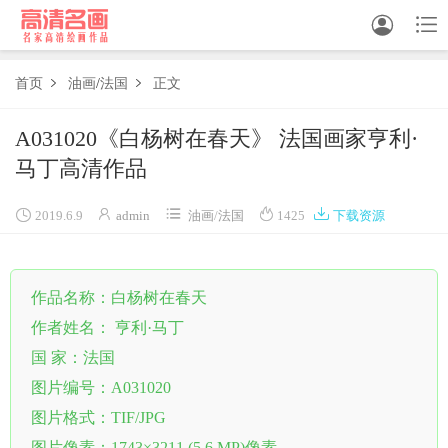


首页
油画
/
法国
正文


中国画
A031020《白杨树在春天》 法国画家亨利·
马丁高清作品
油画





白描
2019.6.9
admin
油画
/
法国
1425
下载资源
素描
作品名称：白杨树在春天
书法
作者姓名： 亨利·马丁
精选
国 家：法国
中国画家
图片编号：A031020
图片格式：TIF/JPG
西方画家
图片像素：1743×3211 (5.6 MP)像素