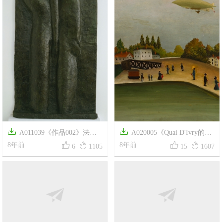


A011039《作品002》法国
A020005《Quai D'Ivry的景




画家亨利·马蒂斯高清作品
8年前
色》法国画家亨利·卢梭高清作
8年前
6
1105
15
1607
品