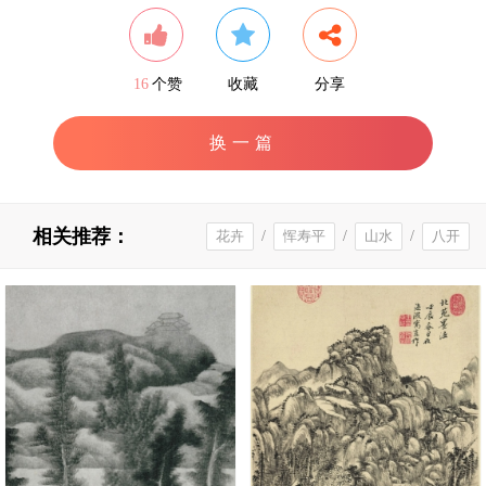
16
个赞
收藏
分享
换一篇
相关推荐：
花卉
/
恽寿平
/
山水
/
八开