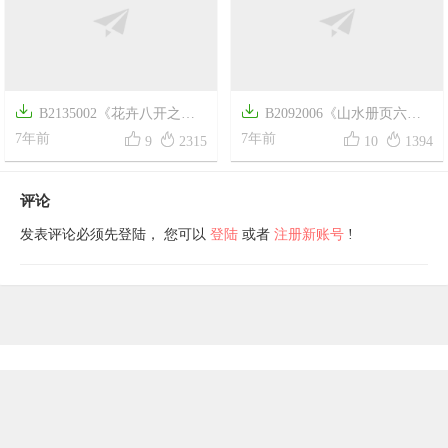

A001273《印象花卉》荷兰


画家文森特·梵高高清作品
8年前
13
2518


B2135002《花卉八开之
B2092006《山水册页六》




二》清代画家邹一桂高清作品
7年前
清代画家王宸高清作品
7年前
9
2315
10
1394
评论
发表评论必须先登陆， 您可以
登陆
或者
注册新账号
!