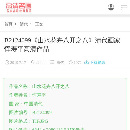


首页
清代
正文


中国画
B2124099《山水花卉八开之八》清代画家
恽寿平高清作品
油画





白描
2019.7.17
admin
清代
1971
下载资源
素描
作品名称：山水花卉八开之八
书法
作者姓名：恽寿平
精选
国 家：中国清代
中国画家
图片编号：B2124099
图片格式：TIF/JPG
西方画家
图片像素：6344 x 2980 (18.9 MP)像素