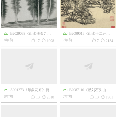


B2029089《山水册页九》
B2099015《山水十二开之




清代画家龚贤高清作品
8年前
五》清代画家王原祁高清作品
7年前
17
1098
7
2134

B2087110《赠刘石头山水


图册之一》清代画家石涛高清
7年前
13
1901
作品