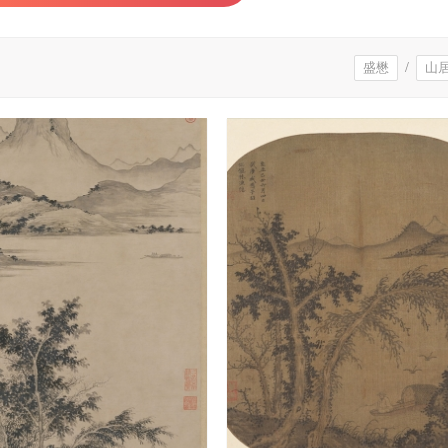
盛懋
/
山