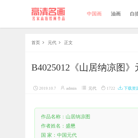
中国画
油画
白
中国画
首页
元代
正文


油画
B4025012《山居纳凉
白描
素描





2019.10.7
admin
元代
1722
下载资
书法
精选
作品名称：山居纳凉图
中国画家
作者姓名：盛懋
西方画家
国 家：中国元代