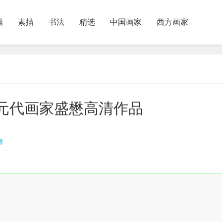
描
素描
书法
精选
中国画家
西方画家
图》元代画家盛懋高清作品
源