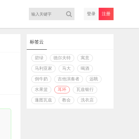
登录
注册
标签云
碧绿
德尔夫特
寓意
马利亚家
马大
喝酒
倒牛奶
吉他演奏者
远眺
水果篮
耳环
瓦兹银行
蓬图瓦兹
教会
洗衣店