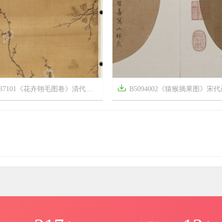

7101《花卉翎毛图卷》清代画家（佚名）(易元吉款)高清作品
B5094002《猿猴摘果图》宋代画家易元吉高清



7年前
17
1467
7