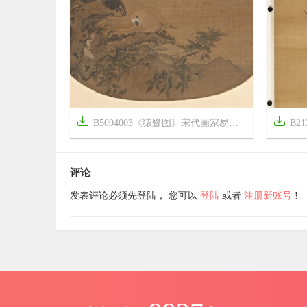


B5094003《猿鹭图》宋代画家易元吉高清作品
B213


7年前
7年前
20
1611
评论
发表评论必须先登陆， 您可以
登陆
或者
注册新账号
!