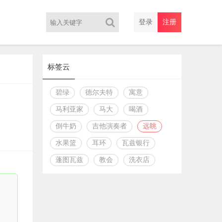
登录
注册
标签云
碧绿
德尔夫特
寓意
马利亚家
马大
喝酒
倒牛奶
吉他演奏者
远眺
水果篮
耳环
瓦兹银行
蓬图瓦兹
教会
洗衣店