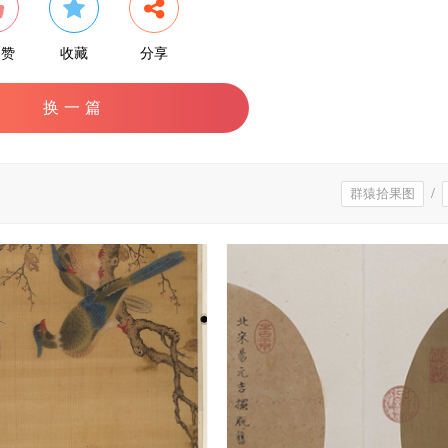
个赞
收藏
分享
换一篇
群猿拾果图
/