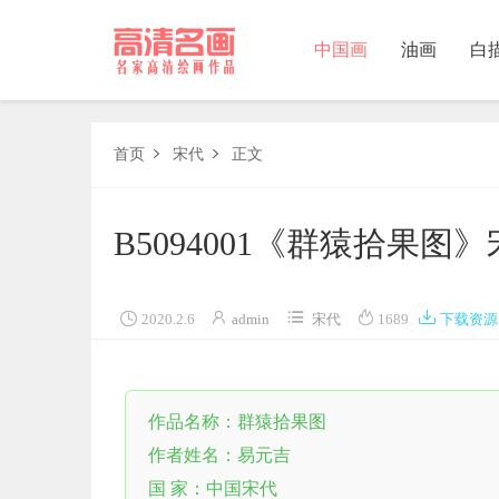
中国画
油画
白
中国画
首页
宋代
正文


油画
B5094001《群猿拾果
白描
素描





2020.2.6
admin
宋代
1689
下载资源
书法
精选
作品名称：群猿拾果图
中国画家
作者姓名：易元吉
西方画家
国 家：中国宋代