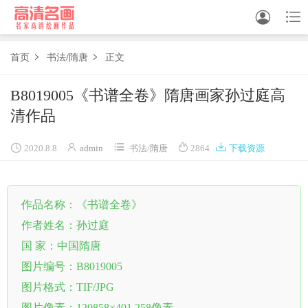


首页
书法
/
隋唐
正文


中国画
B8019005《书谱全卷》隋唐画家孙过庭高
清作品
油画





白描
2020.8.8
admin
书法
/
隋唐
2864
下载资源
素描
作品名称：《书谱全卷》
书法
作者姓名：孙过庭
精选
国 家：中国隋唐
中国画家
图片编号：B8019005
图片格式：TIF/JPG
西方画家
图片像素：120858×401.258像素