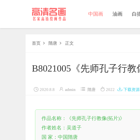
中国画
油画
白
中国画
首页
隋唐
正文


油画
B8021005《先师孔子
白描
素描





2020.8.8
admin
隋唐
2022
下载资源
书法
精选
作品名称：《先师孔子行教像(拓片)》
中国画家
作者姓名：吴道子
西方画家
国 家：中国隋唐