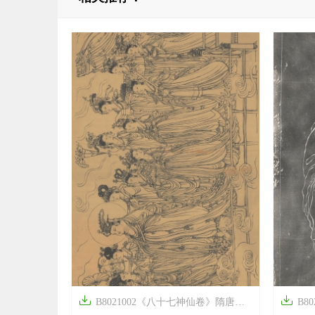


B8021002《八十七神仙卷》隋唐画家吴道子高清作品
B80