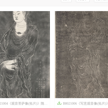

21004《观音菩萨像(拓片)》隋唐画家吴道子高清作品
B8021006《写意观音像(拓片)》隋唐画家吴道子