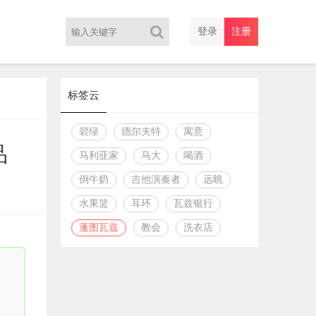
登录
注册
标签云
碧绿
德尔夫特
寓意
品
马利亚家
马大
喝酒
倒牛奶
吉他演奏者
远眺
水果篮
耳环
瓦兹银行
蓬图瓦兹
教会
洗衣店