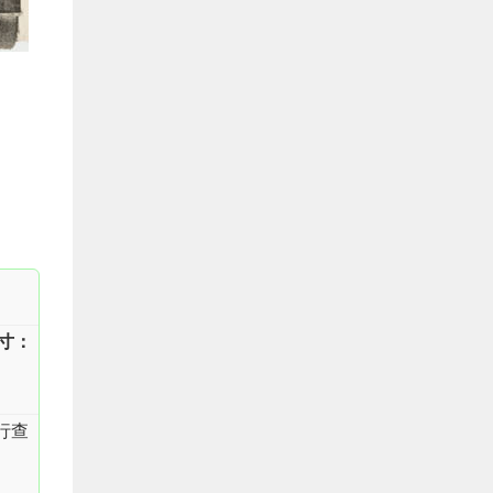
寸：
行查