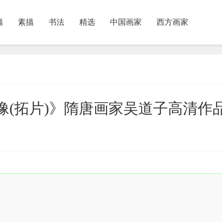
描
素描
书法
精选
中国画家
西方画家
行教像(拓片)》隋唐画家吴道子高清作