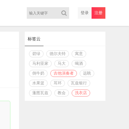
登录
注册
标签云
碧绿
德尔夫特
寓意
马利亚家
马大
喝酒
倒牛奶
吉他演奏者
远眺
水果篮
耳环
瓦兹银行
蓬图瓦兹
教会
洗衣店