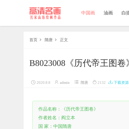
中国画
油画
白
中国画
首页
隋唐
正文


油画
B8023008《历代帝王
白描
素描





2020.8.8
admin
隋唐
2132
下载资源
书法
精选
作品名称：《历代帝王图卷》
中国画家
作者姓名：阎立本
西方画家
国 家：中国隋唐