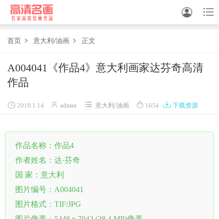


首页
意大利
/
油画
正文


中国画
A004041《作品4》意大利画家达芬奇高清
作品
油画





白描
2019.1.14
admin
意大利
/
油画
1654
下载资源
素描
作品名称：作品4
书法
作者姓名：达·芬奇
精选
国 家：意大利
中国画家
图片编号：A004041
图片格式：TIF/JPG
西方画家
图片像素：5448 x 7042 (38.4 MP)像素