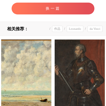
换一篇
相关推荐：
/
作品
/
Leonardo
/
da Vinci
高清
/
达芬奇
/
画家
/
意大利