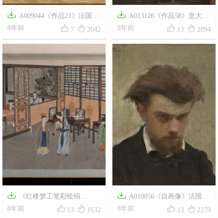


A009044《作品21》法国画
A013126《作品58》意大利




家古斯塔夫·库尔贝高清作品
8年前
画家提香·韦切利奥高清作品
8年前
7
2042
13
2094


《红楼梦工笔彩绘绢
A010056《自画像》法国画




本-91》清代孙温高清中国画作
8年前
家方丹·拉图尔高清作品
8年前
13
1632
13
2279