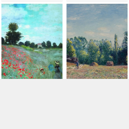
品


A002539《野罂粟》法国画
A006032《盛夏》法国画家




家克劳德·莫奈高清作品
7年前
阿尔弗莱德·西斯莱高清作品
8年前
15
2755
17
2195
评论
发表评论必须先登陆， 您可以
登陆
或者
注册新账号
!