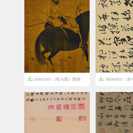


B8005001《牧马图》隋唐画家韩干高清作品
B8004001《草书 千字文残


6年前
6年前
10
989