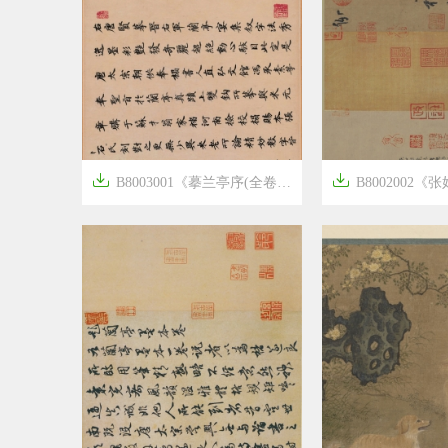


B8003001《摹兰亭序(全卷)》隋唐画家冯承素高清作品
B8002002《张好好诗行书


6年前
6年前
11
2956