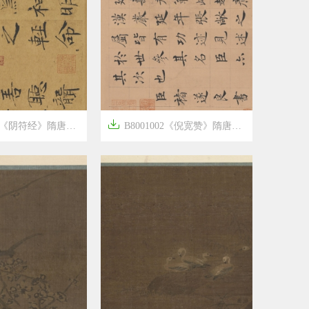

阴符经》隋唐画家褚遂良高清作品
B8001002《倪宽赞》隋唐画家褚遂良高清作品




6年前
8
1538
15
1608