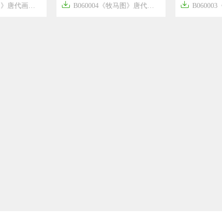


家荣阳作品高清国画
B060004《牧马图》唐代画家佚名作品高清国画
B060003《雁




8年前
8年前
11
2074
16
2081