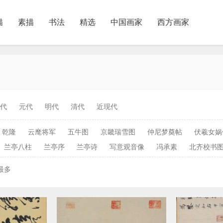
描
素描
书法
精选
中国画家
西方画家
代
元代
明代
清代
近现代
乾隆
云麾将军
五牛图
京畿瑞雪图
仲尼梦奠帖
伏羲女娲
兰亭八柱
兰亭序
兰亭诗
写意观音像
冯承素
北齐校书
最多
正在为您加载新内容