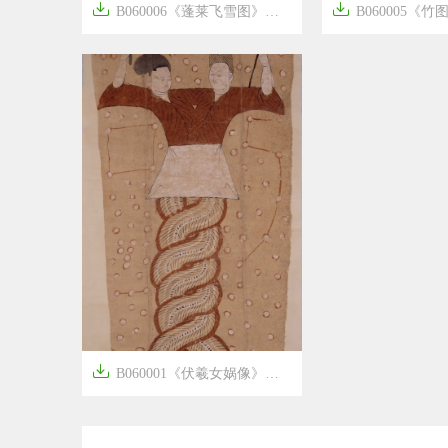


B060006《蓬莱飞雪图》唐代画家杨升作品高清国画
B060005《竹图》唐代画


8年前
8年前
6
1914

B060001《伏羲女娲像》唐代画家佚名作品高清国画


8年前
14
2472