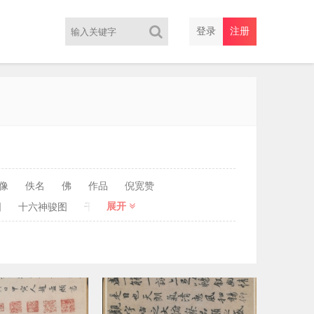
登录
注册
像
佚名
佛
作品
倪宽赞
展开
图
十六神骏图
千字文
卜商帖
历代帝王图