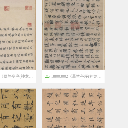

亭序(神龙本)》隋唐画家冯承素高清作品
B8003002《摹兰亭序(神龙本画芯)》隋唐画家冯承素高清作品




6年前
8
2251
18
2462