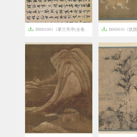


B8001001《摹兰亭序(全卷) 行书》隋唐画家褚遂良高清作品
B060010《犹图》唐代画


6年前
8年前
8
1868