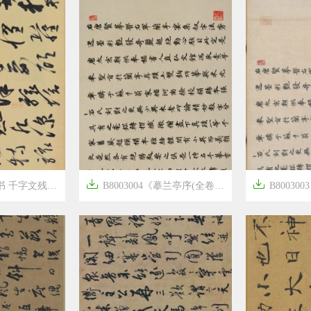


卷》隋唐画家高闲高清作品
B8003004《摹兰亭序(全卷)》隋唐画家冯承素高清作品
B8003003《摹兰




6年前
6年前
17
2541
17
1548