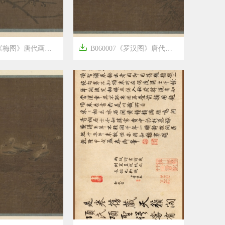

图》唐代画家张祐作品高清国画
B060007《罗汉图》唐代画家张伯洪作品高清国画




8年前
8
1054
15
1682