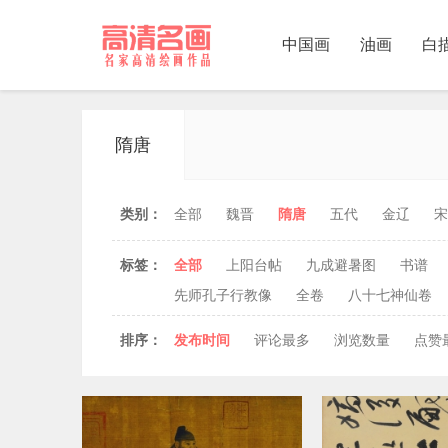
中国画
油画
白
中国画
隋唐
油画
白描
类别：
全部
魏晋
隋唐
五代
金辽
宋
素描
标签：
全部
上阳台帖
九成避暑图
书谱
先师孔子行教像
全卷
八十七神仙卷
书法
吴道子
唐代
国画
圉人呈马图
精选
排序：
发布
时间
评论
最多
浏览
数
量
点赞
中国画家
西方画家