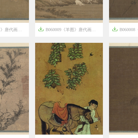


家赵福作品高清国画
B060009《羊图》唐代画家赵福作品高清国画
B060008《梅




8年前
8年前
6
1775
17
1537