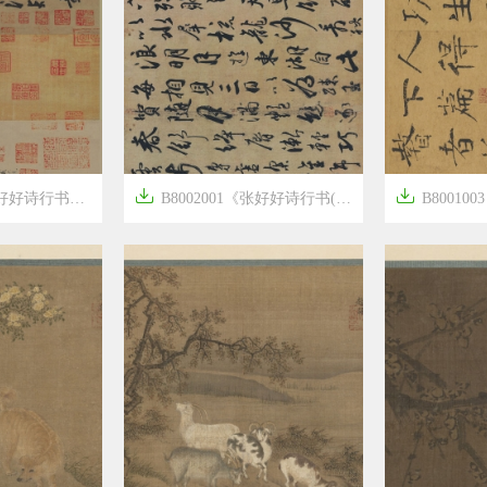


》隋唐画家杜牧高清作品
B8002001《张好好诗行书(画芯)》隋唐画家杜牧高清作品
B8001003《




6年前
6年前
18
3088
5
1725