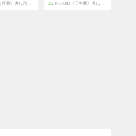

图》唐代画家惠崇作品高清国画
B060002《五牛图》唐代画家韩滉作品高清国画




8年前
5
1702
15
2546