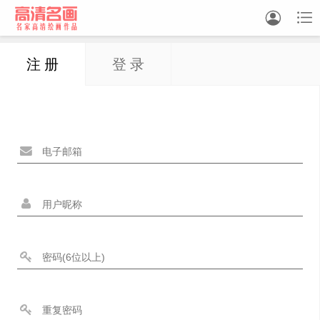


注 册
登 录
中国画
油画
白描
素描
书法
精选
中国画家
西方画家