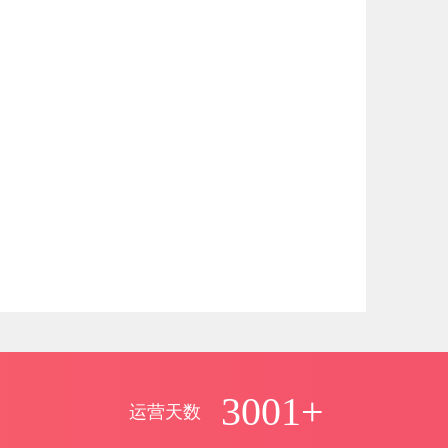
3001+
运营天数