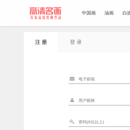
中国画
油画
白
中国画
注 册
登 录
油画
白描
素描
书法
精选
中国画家
西方画家