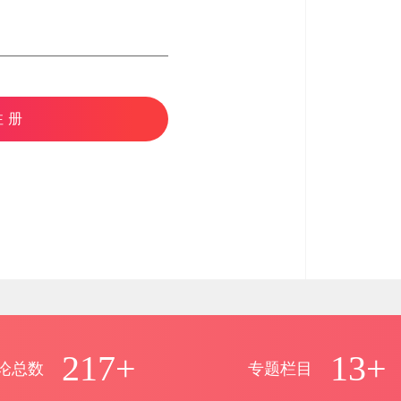
注册
217+
13+
论总数
专题栏目