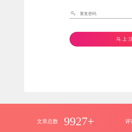
马上
9927+
文章总数
评