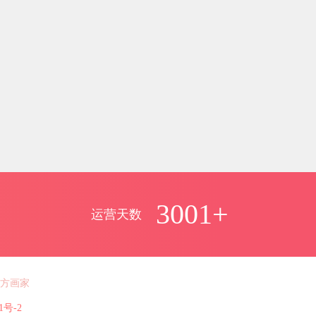
3001+
运营天数
方画家
1号-2