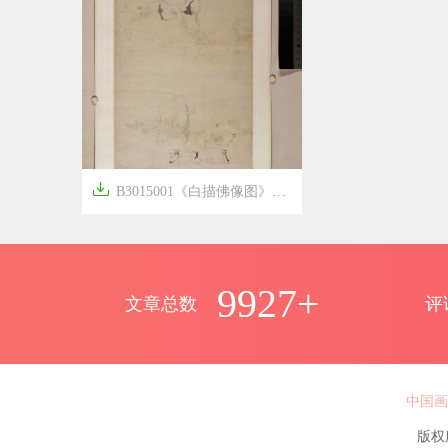

B3015001《白描佛像图》明代画家丁云鹏高清作品


7年前
18
2511
9927+
文章总数
评
中国画
版权所