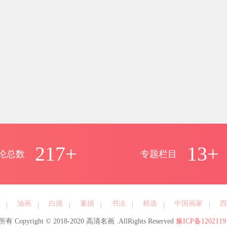
217+
13+
论总数
专题栏目
油画
白描
素描
书法
精选
中国画家
西
有 Copyright © 2018-2020 高清名画
.AllRights Reserved
豫ICP备1202119