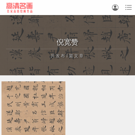


中国画
倪宽赞
油画
共发布1篇文章
白描
素描
书法
正在为您加载新内容
精选
中国画家
西方画家