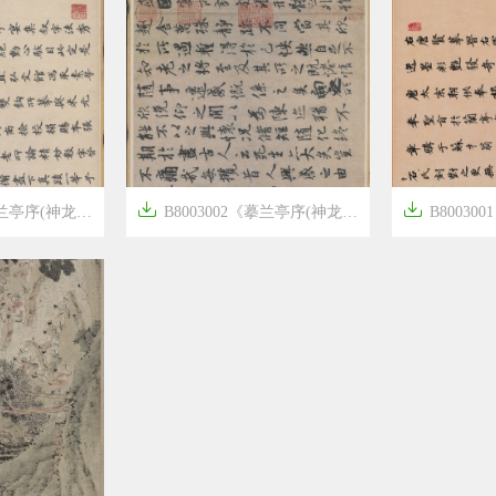


)》隋唐画家冯承素高清作品
B8003002《摹兰亭序(神龙本画芯)》隋唐画家冯承素高清作品
B8003001《摹




6年前
6年前
8
2251
18
2461