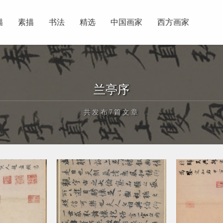
描
素描
书法
精选
中国画家
西方画家
兰亭序
共发布7篇文章
正在为您加载新内容