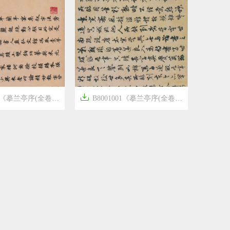

兰亭序(全卷)》隋唐画家冯承素高清作品
B8001001《摹兰亭序(全卷) 行书》隋唐画家褚遂良高清作品




6年前
11
2956
8
1867