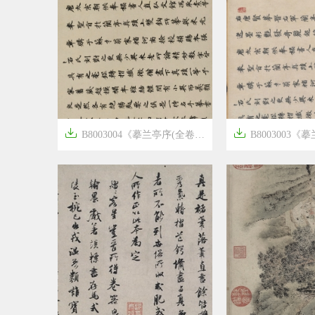


B8003004《摹兰亭序(全卷)》隋唐画家冯承素高清作品
B8003003《摹兰亭序(神龙本


6年前
6年前
17
1546