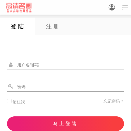


登 陆
注 册
中国画
油画
白描
素描
书法
精选
忘记密码？
记住我
中国画家
西方画家
马上登陆