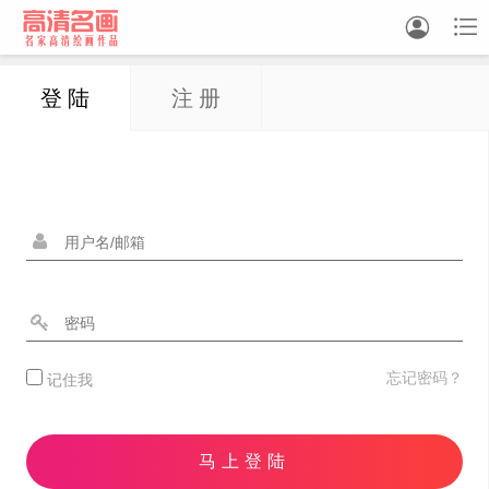


登 陆
注 册
中国画
油画
白描
素描
书法
精选
忘记密码？
记住我
中国画家
西方画家
马上登陆