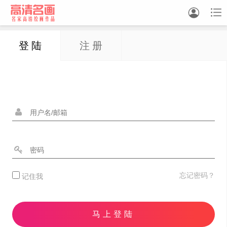


登 陆
注 册
中国画
油画
白描
素描
书法
精选
忘记密码？
记住我
中国画家
西方画家
马上登陆