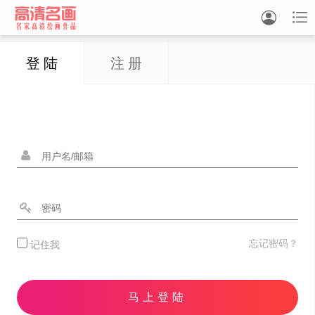


登 陆
注 册
中国画
油画
白描
素描
书法
精选
忘记密码？
记住我
中国画家
西方画家
马上登陆