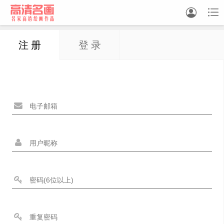


注 册
登 录
中国画
油画
白描
素描
书法
精选
中国画家
西方画家